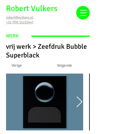
Robert Vulkers
robert@vulkers.nl
+31 (0)6 51212447
WERK
vrij werk > Zeefdruk Bubble
Superblack
Vorige
Volgende