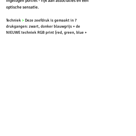
ingetogen portret - rijk aan associaties en een
optische sensatie.
Techniek
>
Deze zeefdruk is gemaakt in 7
drukgangen: zwart, donker blauwgrijs + de
NIEUWE techniek RGB print (red, green, blue +
white).
Formaat
>
56 x 68 cm / Papier
>
Zerkall Litho,
270 gr / Oplage
>
25.
Verkrijgbaar in
onze shop
.
Studio Vulkers op Instagram:
@studio_vulkers
Klant
Vrij werk van Vulkers Pictographic Art
Credits
Het fantastische drukwerk is gedaan door
>
Krijger Vormgave Amsterdam