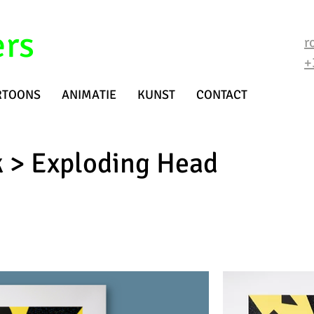
ers
r
+
RTOONS
ANIMATIE
KUNST
CONTACT
k > Exploding Head