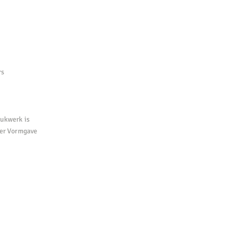
rs
rukwerk is
ger Vormgave