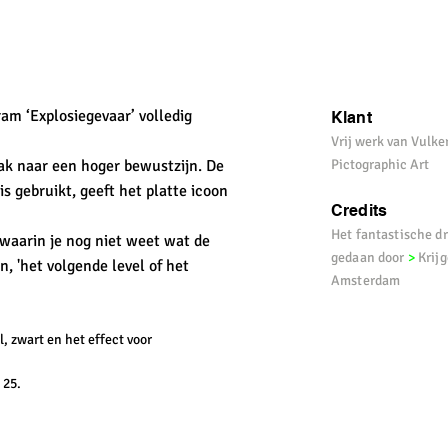
ram ‘Explosiegevaar’ volledig
Klant
Vrij werk van Vulke
ak naar een hoger bewustzijn. De
Pictographic Art
 is gebruikt, geeft het platte icoon
Credits
Het fantastische d
 waarin je nog niet weet wat de
gedaan door
>
Krij
n, 'het volgende level of het
Amsterdam
, zwart en het effect voor
>
25.